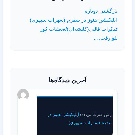
بازگشتی دوباره
اپلیکیشن هنوز در سفرم (سهراب سپهری)
تفکرات قالبی(کلیشه‌ای)/تعصّبات کور
لئو رفت….
آخرین دیدگاه‌ها
آرش ضرغامی
on
اپلیکیشن هنوز در
سفرم (سهراب سپهری)