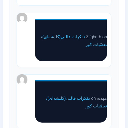
on
Zlfghr_h
تفکرات قالبی(کلیشه‌ای)/
تعصّبات کور
مهدیه
on
تفکرات قالبی(کلیشه‌ای)/
تعصّبات کور