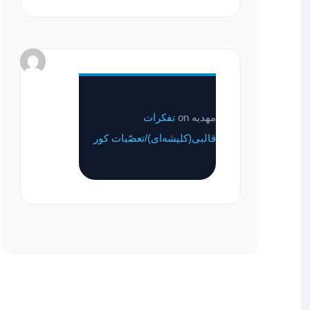
مهدیه
on
تفکرات
قالبی(کلیشه‌ای)/تعصّبات کور