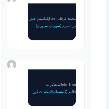
محمد فرقانی
on
اپلیکیشن هنوز
در سفرم (سهراب سپهری)
on
Zlfghr_h
تفکرات
قالبی(کلیشه‌ای)/تعصّبات کور