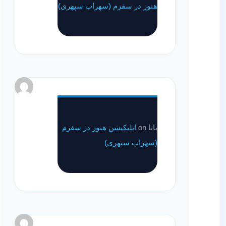
هنوز در سفرم (سهراب سپهری)
بابا
on
اپلیکیشن هنوز در سفرم
(سهراب سپهری)