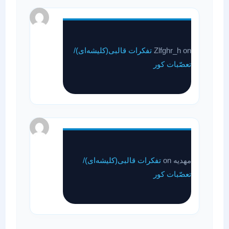
on
Zlfghr_h
تفکرات قالبی(کلیشه‌ای)/
تعصّبات کور
مهدیه
on
تفکرات قالبی(کلیشه‌ای)/
تعصّبات کور