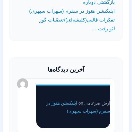
بازگشتی دوباره
اپلیکیشن هنوز در سفرم (سهراب سپهری)
تفکرات قالبی(کلیشه‌ای)/تعصّبات کور
لئو رفت….
آخرین دیدگاه‌ها
آرش ضرغامی
on
اپلیکیشن هنوز در
سفرم (سهراب سپهری)